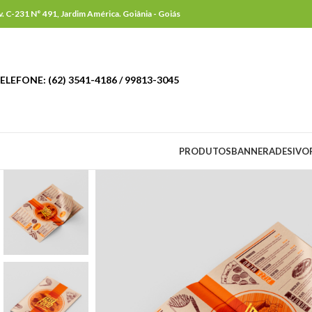
v. C-231 N° 491, Jardim América. Goiânia - Goiás
ELEFONE: (62) 3541-4186 / 99813-3045
PRODUTOS
BANNER
ADESIVO