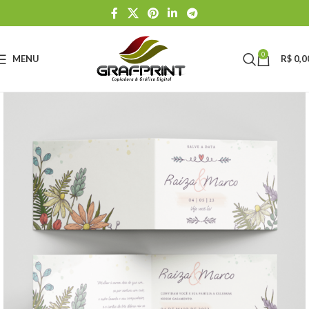
0
MENU
R$
0,0