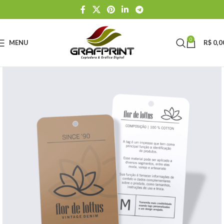
0
MENU
R$
0,0